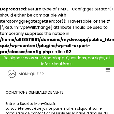
Deprecated
: Return type of PMXE_Config::getIterator()
should either be compatible with
IteratorAggregate::getIterator(): Traversable, or the #
[\ReturnTypeWillChange] attribute should be used to
temporarily suppress the notice in
/home/u618811961/domains/mydev.app/public_ht
quiz/wp-content/plugins/wp-all-export-
pro/classes/config.php
on line
92
Rejoignez-nous sur Whats’app. Questions, corrigés, et
infos régulières!
MON-QUIZ.FR
CONDITIONS GENERALES DE VENTE
Entre la Société Mon-Quiz.fr,
La société peut être jointe par email en cliquant sur le
formulaire de contact accessible via la page d’accueil du