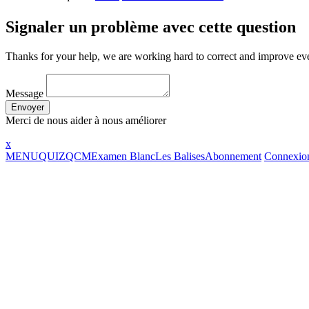
Signaler un problème avec cette question
Thanks for your help, we are working hard to correct and improve ev
Message
Envoyer
Merci de nous aider à nous améliorer
x
MENU
QUIZ
QCM
Examen Blanc
Les Balises
Abonnement
Connexio