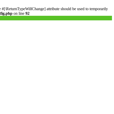
the #[\ReturnTypeWillChange] attribute should be used to temporarily
fig.php
on line
92