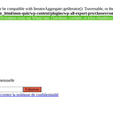
 be compatible with IteratorAggregate::getIterator(): Traversable, or 
_html/mon-quiz/wp-content/plugins/wp-all-export-pro/classes/con
Rejoignez-nous sur Whats’app. Questions, corrigés, et infos régulières!
 mensuelle
ceptez la politique de confidentialité