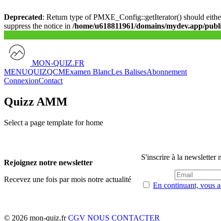
Deprecated
: Return type of PMXE_Config::getIterator() should either
suppress the notice in
/home/u618811961/domains/mydev.app/public
MON-QUIZ.FR
MENU
QUIZ
QCM
Examen Blanc
Les Balises
Abonnement
Connexion
Contact
Quizz AMM
Select a page template for home
S'inscrire à la newsletter
Rejoignez notre newsletter
Recevez une fois par mois notre actualité
En continuant, vous ac
© 2026 mon-quiz.fr
CGV
NOUS CONTACTER