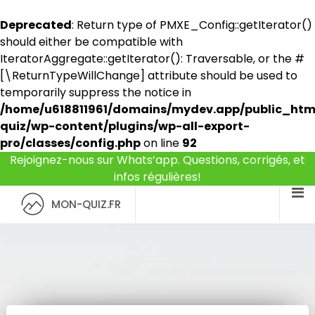
Deprecated
: Return type of PMXE_Config::getIterator()
should either be compatible with
IteratorAggregate::getIterator(): Traversable, or the #
[\ReturnTypeWillChange] attribute should be used to
temporarily suppress the notice in
/home/u618811961/domains/mydev.app/public_ht
quiz/wp-content/plugins/wp-all-export-
pro/classes/config.php
on line
92
Rejoignez-nous sur Whats’app. Questions, corrigés, et
infos régulières!
MON-QUIZ.FR